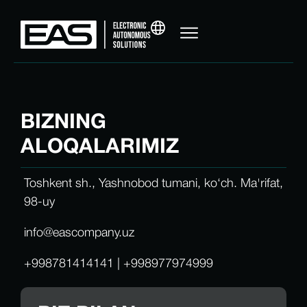
BIZNING
ALOQALARIMIZ
Toshkent sh., Yashnobod tumani, koʻch. Ma'rifat,
98-uy
info@eascompany.uz
+998781414141 | +998977974999