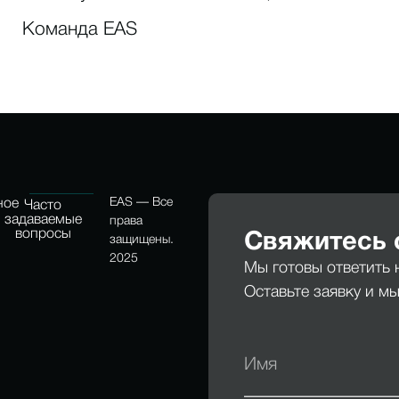
Команда EAS
EAS — Все
ное
Часто
задаваемые
права
е
вопросы
Свяжитесь 
защищены.
2025
Мы готовы ответить 
Оставьте заявку и м